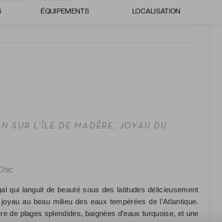
S
ÉQUIPEMENTS
LOCALISATION
N SUR L'ÎLE DE MADÈRE, JOYAU DU
Chic
gal qui languit de beauté sous des latitudes délicieusement
e joyau au beau milieu des eaux tempérées de l’Atlantique.
re de plages splendides, baignées d’eaux turquoise, et une