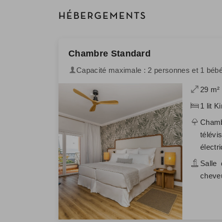
HÉBERGEMENTS
Chambre Standard
Capacité maximale : 2 personnes et 1 béb
29 m²
1 lit K
Chambr
télévi
électri
Salle 
cheveu