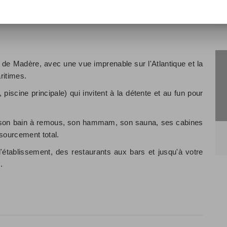
 de Madère, avec une vue imprenable sur l'Atlantique et la
ritimes.
 piscine principale) qui invitent à la détente et au fun pour
e, son bain à remous, son hammam, son sauna, ses cabines
sourcement total.
'établissement, des restaurants aux bars et jusqu'à votre
.