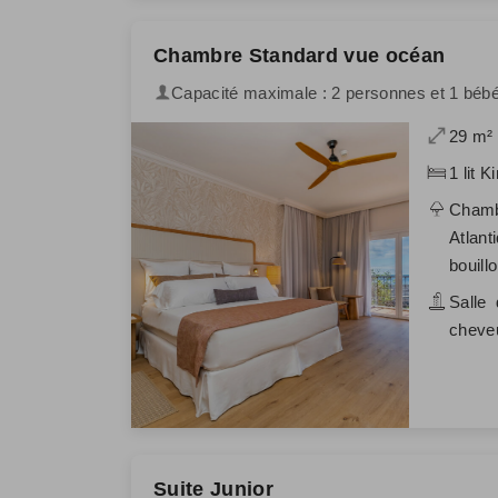
Chambre Standard vue océan
Capacité maximale : 2 personnes et 1 béb
29 m²
1 lit K
Chamb
Atlant
bouillo
Salle 
cheveu
Suite Junior