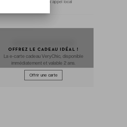
Prix de l'appel :
prix appel local
OFFREZ LE CADEAU IDÉAL !
La e-carte cadeau VeryChic, disponible
immédiatement et valable 2 ans.
Offrir une carte