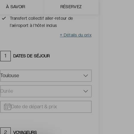
Petits-déjeuners inclus
À SAVOIR
RÉSERVEZ
Vols aller-retour vers Funchal inclus
Transfert collectif aller-retour de
l'aéroport à l'hôtel inclus
+
Détails du prix
1
DATES DE SÉJOUR
Toulouse
2
VOYAGEURS