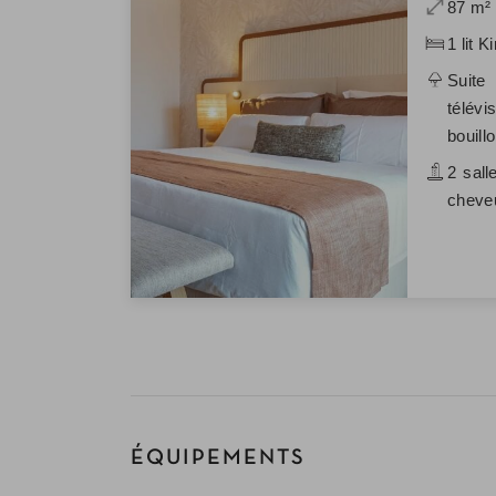
87 m²
1 lit 
Suite
télévi
bouillo
2 sall
cheveu
ÉQUIPEMENTS