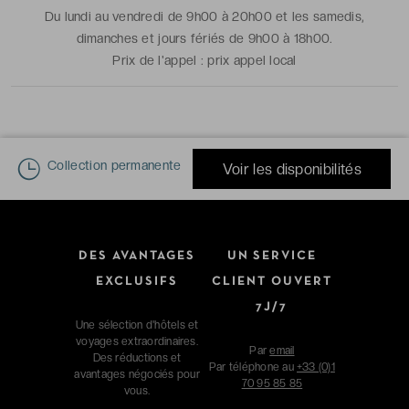
Du lundi au vendredi de 9h00 à 20h00 et les samedis,
dimanches et jours fériés de 9h00 à 18h00.
Prix de l'appel :
prix appel local
Collection permanente
Voir les disponibilités
DES AVANTAGES
UN SERVICE
EXCLUSIFS
CLIENT OUVERT
7J/7
Une sélection d'hôtels et
voyages extraordinaires.
Par
email
Des réductions et
Par téléphone au
+33 (0)1
avantages négociés pour
70 95 85 85
vous.