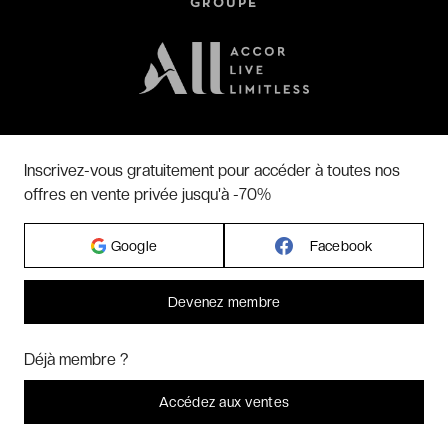
GROUPE
Inscrivez-vous gratuitement pour accéder à toutes nos
offres en vente privée jusqu'à -70%
SUIVEZ-NOUS SUR
Google
Facebook
Devenez membre
RETROUVEZ NOS APPS MOBILE
Bonjour ! Pourrions-nous activer des services supplémentaires pour
Marketing
? Vous pouvez toujours modifier ou retirer votre
Déjà membre ?
consentement plus tard.
Laissez-moi choisir
Accédez aux ventes
Je refuse
C'est bon.