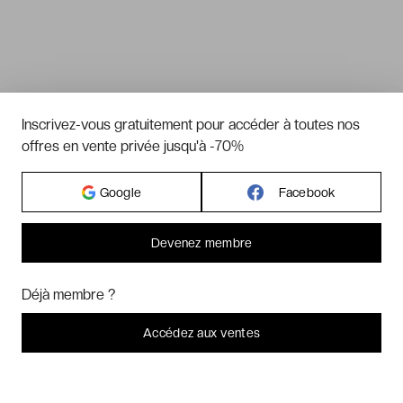
Inscrivez-vous gratuitement pour accéder à toutes nos
offres en vente privée jusqu'à -70%
Google
Facebook
Devenez membre
Bonjour ! Pourrions-nous activer des services supplémentaires pour
Marketing
? Vous pouvez toujours modifier ou retirer votre
Déjà membre ?
consentement plus tard.
Laissez-moi choisir
Accédez aux ventes
Je refuse
C'est bon.