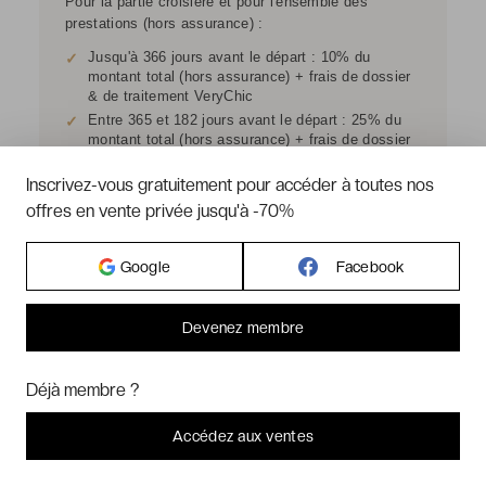
Pour la partie croisière et pour l'ensemble des
prestations (hors assurance) :
Jusqu'à 366 jours avant le départ : 10% du
✓
montant total (hors assurance) + frais de dossier
& de traitement VeryChic
Entre 365 et 182 jours avant le départ : 25% du
✓
montant total (hors assurance) + frais de dossier
& de traitement VeryChic
Entre 181 et 91 jours avant le départ : 50% du
Inscrivez-vous gratuitement pour accéder à toutes nos
✓
montant total (hors assurance) + frais de dossier
offres en vente privée jusqu'à -70%
& de traitement VeryChic
À partir de 90 jours avant le départ : 100% du
✓
montant total (hors assurance) + frais de dossier
Google
Facebook
& de traitement VeryChic
*Les assurances souscrites via notre site sont non
Devenez membre
remboursables.
Bonjour ! Pourrions-nous activer des services supplémentaires pour
*Les billets d'avion réservés sont non modifiables,
Marketing
? Vous pouvez toujours modifier ou retirer votre
Déjà membre ?
non annulables et non remboursables.
consentement plus tard.
Laissez-moi choisir
Tout éventuel remboursement se fera par avoir. Celui-
Accédez aux ventes
Plus que
10 jours
Voir les disponibilités
ci est utilisable sur tout le site
VeryChic.fr
sans
Je refuse
C'est bon.
limitation de durée. Pour toute information