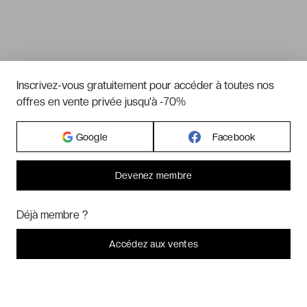
Inscrivez-vous gratuitement pour accéder à toutes nos
offres en vente privée jusqu'à -70%
Google
Facebook
Devenez membre
Bonjour ! Pourrions-nous activer des services supplémentaires pour
Marketing
? Vous pouvez toujours modifier ou retirer votre
Déjà membre ?
consentement plus tard.
Laissez-moi choisir
Accédez aux ventes
Je refuse
C'est bon.