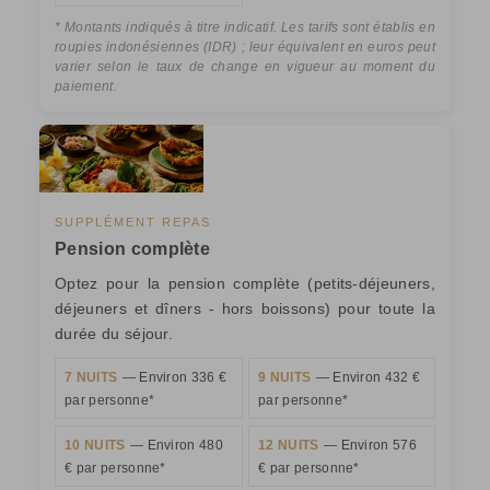
* Montants indiqués à titre indicatif. Les tarifs sont établis en
roupies indonésiennes (IDR) ; leur équivalent en euros peut
varier selon le taux de change en vigueur au moment du
paiement.
SUPPLÉMENT REPAS
Pension complète
Optez pour la pension complète (petits-déjeuners,
déjeuners et dîners - hors boissons) pour toute la
durée du séjour.
7 NUITS
— Environ 336 €
9 NUITS
— Environ 432 €
par personne*
par personne*
10 NUITS
— Environ 480
12 NUITS
— Environ 576
€ par personne*
€ par personne*