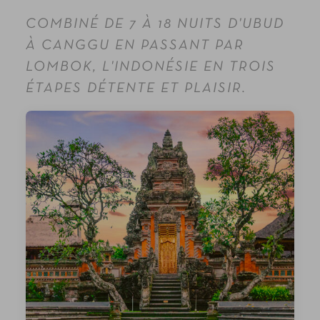
COMBINÉ DE 7 À 18 NUITS D'UBUD
À CANGGU EN PASSANT PAR
LOMBOK, L'INDONÉSIE EN TROIS
ÉTAPES DÉTENTE ET PLAISIR.