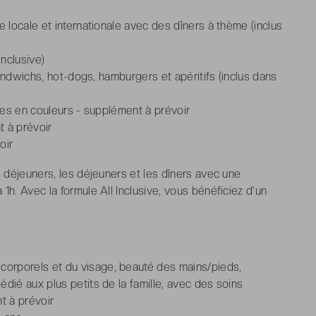
ine locale et internationale avec des dîners à thème (inclus
Inclusive)
ndwichs, hot-dogs, hamburgers et apéritifs (inclus dans
tes en couleurs - supplément à prévoir
t à prévoir
oir
s déjeuners, les déjeuners et les dîners avec une
 1h.
Avec la formule All Inclusive, vous bénéficiez d’un
 corporels et du visage, beauté des mains/pieds,
dié aux plus petits de la famille, avec des soins
t à prévoir