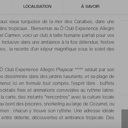
LOCALISATION
À SAVOIR
yChic
e aux eaux turquoise de la mer des Caraïbes, dans une
dins tropicaux… Bienvenue au Ô Club Experience Allegro
l Carmen, voici un club à taille humaine parfait pour vos
 Inclusive dans une ambiance à la fois détendue, festive
ires… la recette d’un séjour magnifique sous le soleil des
 Ô Club Experience Allegro Playacar **** séduit par son
s disséminés dans des jardins luxuriants, et sa plage de
ez ici en formule tout compris, l’esprit libre : buffets
ocktails frais et animations conviviales au rythme latino.
 carte, des instants "rencontres" avec la culture locale
e au bord des piscines, snorkeling au large de Cozumel, ou
rmen : chacun y trouve son rythme. Une adresse idéale
, entre détente, découvertes et ambiance tropicale. Des