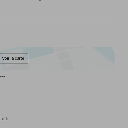
aussons, articles de toilette gratuits
Voir la carte
***
'hôtel