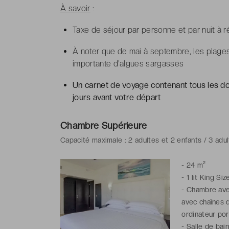
À savoir
:
Taxe de séjour par personne et par nuit à r
À noter que de mai à septembre, les plage
importante d'algues sargasses
Un carnet de voyage contenant tous les d
jours avant votre départ
Chambre Supérieure
Capacité maximale : 2 adultes et 2 enfants / 3 adul
-
24 m²
-
1 lit King Siz
-
Chambre avec 
avec chaînes d
ordinateur por
-
Salle de bai