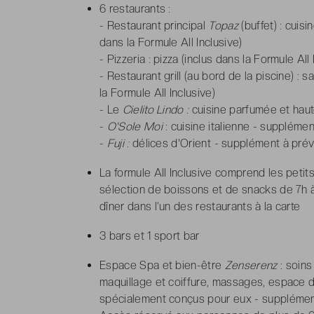
6 restaurants :
- Restaurant principal
Topaz
(buffet) : cuis
dans la Formule All Inclusive)
- Pizzeria : pizza (inclus dans la Formule All 
- Restaurant grill (au bord de la piscine) :
sa
la Formule All Inclusive)
- Le
Cielito Lindo :
cuisine parfumée et hau
-
O'Sole Moi
: cuisine italienne - supplémen
-
Fuji :
délices d'Orient
-
supplément à prév
La formule All Inclusive comprend les petit
sélection de boissons et de snacks de 7h à
dîner dans l’un des restaurants à la carte
3 bars et 1 sport bar
Espace Spa et bien-être
Zenserenz
:
soins
maquillage et coiffure, massages, espace dé
spécialement conçus pour eux
- supplémen