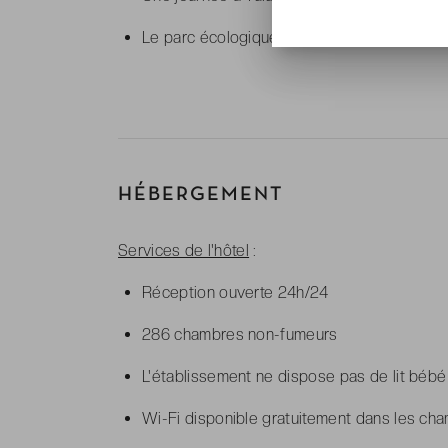
Le parc écologique Xcaret, entre rivières s
HÉBERGEMENT
Services de l'hôtel
:
Réception ouverte 24h/24
286 chambres non-fumeurs
L'établissement ne dispose pas de lit bébé
Wi-Fi disponible gratuitement dans les cha