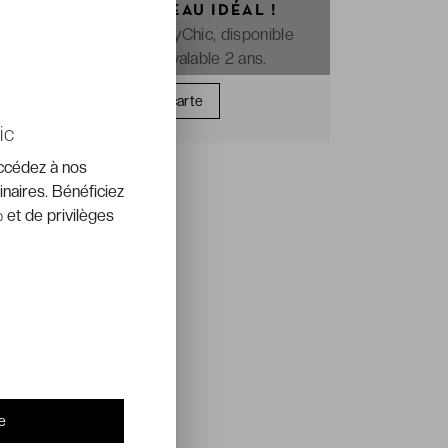
OFFREZ LE CADEAU IDÉAL !
La e-carte cadeau VeryChic, disponible
immédiatement et valable 2 ans.
Offrir une carte
ic
accédez à nos
inaires. Bénéficiez
 et de privilèges
e