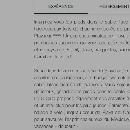
EXPÉRIENCE
HÉBERGEMENT
Par Jeanne Duvivier, correspondante de Ver
Imaginez-vous les pieds dans le sable, fac
hacienda aux toits de chaume entourée de jar
Playacar **** ! À quelques minutes de Playa de
prochaines vacances, qui vous accueille en All
et dépaysante. Soleil, plage, margaritas, sour
Caraïbes, la voici !
Situé dans la zone préservée de Playacar, le
architecture caribéenne, ses bungalows coloré
sable blanc bordée de palmiers. Vous séjourner
généreux, grillades les pieds dans le sable, c
Le Ô Club propose également des activités à la
et un mini-club pour les plus jeunes. Farnient
balade à vélo jusqu’au cœur de Playa del Ca
pour savourer l’esprit chaleureux du Mexique
vacances « douceur »…