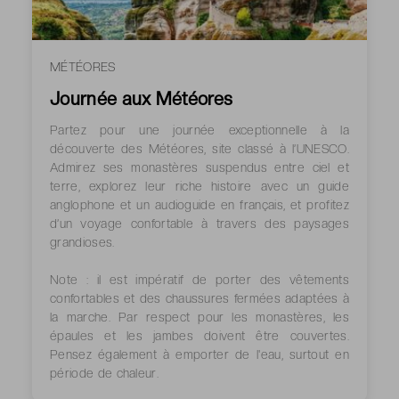
MÉTÉORES
Journée aux Météores
Partez pour une journée exceptionnelle à la
découverte des Météores, site classé à l’UNESCO.
Admirez ses monastères suspendus entre ciel et
terre, explorez leur riche histoire avec un guide
anglophone et un audioguide en français, et profitez
d’un voyage confortable à travers des paysages
grandioses.
Note : il est impératif de porter des vêtements
confortables et des chaussures fermées adaptées à
la marche. Par respect pour les monastères, les
épaules et les jambes doivent être couvertes.
Pensez également à emporter de l'eau, surtout en
période de chaleur.