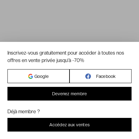
Inscrivez-vous gratuitement pour accéder à toutes nos
offres en vente privée jusqu'à -70%
Google
Facebook
Devenez membre
Bonjour ! Pourrions-nous activer des services supplémentaires pour
Marketing
? Vous pouvez toujours modifier ou retirer votre
Déjà membre ?
consentement plus tard.
Laissez-moi choisir
Accédez aux ventes
Je refuse
C'est bon.