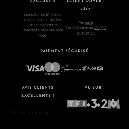
EXCLUSIFS
CLIENT OUVERT
7J/7
Une sélection d'hôtels et
voyages extraordinaires.
Par
email
Des réductions et
Par téléphone au
+33 (0)1
avantages négociés pour
70 95 85 85
vous.
PAIEMENT SÉCURISÉ
AVIS CLIENTS
VU SUR
EXCELLENTS !