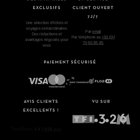
EXCLUSIFS
CLIENT OUVERT
7J/7
Une sélection d'hôtels et
voyages extraordinaires.
Par
email
Des réductions et
Par téléphone au
+33 (0)1
avantages négociés pour
70 95 85 85
vous.
PAIEMENT SÉCURISÉ
AVIS CLIENTS
VU SUR
EXCELLENTS !