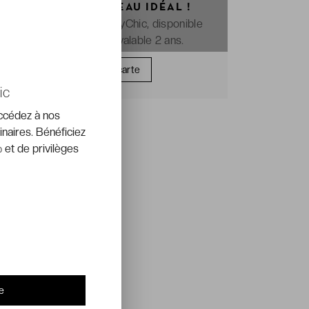
OFFREZ LE CADEAU IDÉAL !
La e-carte cadeau VeryChic, disponible
immédiatement et valable 2 ans.
Offrir une carte
ic
accédez à nos
inaires. Bénéficiez
 et de privilèges
e