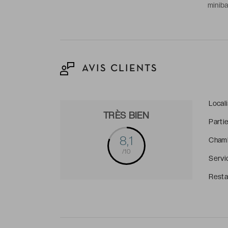
miniba
-
Sall
articl
AVIS CLIENTS
Local
TRÈS BIEN
Parti
8,1
Cham
/10
Servi
Resta