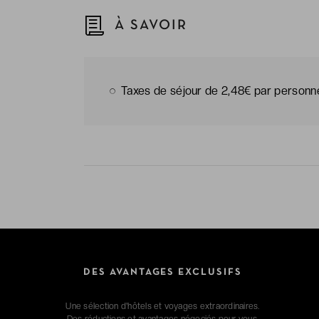
À SAVOIR
Taxes de séjour de 2,48€ par personne 
DES AVANTAGES EXCLUSIFS
Une sélection d'hôtels et voyages extraordinaires.
Des réductions et avantages négociés pour vous.