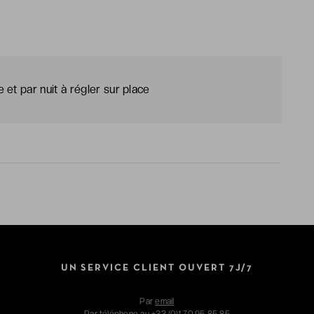
et par nuit à régler sur place
UN SERVICE CLIENT OUVERT 7J/7
Par
email
Par téléphone au
+33 (0)1 70 95 85 85