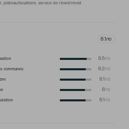
r, plateau/bouilloire, service de réveil/réveil
e de bains avec douche ou baignoire, sèche-cheveux, toilettes,
es de toilette gratuits
8.1
/10
8.5
isation
/10
8.2
es communes
/10
8.1
bre
/10
8
ce
/10
8.1
uration
/10