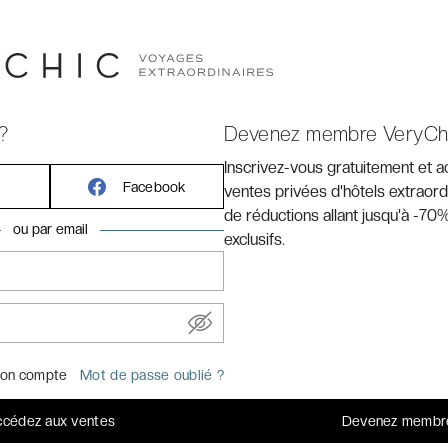
ement 5 minutes de l'
aéroport de Lille-Lesquin
et à 10
 Pierre Mauroy.
?
Devenez membre VeryCh
Inscrivez-vous gratuitement et 
Facebook
ventes privées d'hôtels extraord
de réductions allant jusqu'à -70%
ou par email
exclusifs.
on compte
Mot de passe oublié ?
cédez aux ventes
Devenez membr