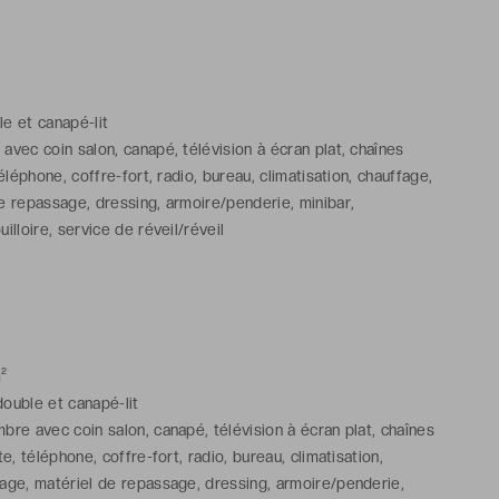
ble et canapé-lit
avec coin salon, canapé, télévision à écran plat, chaînes
téléphone, coffre-fort, radio, bureau, climatisation, chauffage,
e repassage, dressing, armoire/penderie, minibar,
illoire, service de réveil/réveil
 bains avec douche ou baignoire, sèche-cheveux, toilettes,
 toilette gratuits
²
 double et canapé-lit
bre avec coin salon, canapé, télévision à écran plat, chaînes
ite, téléphone, coffre-fort, radio, bureau, climatisation,
age, matériel de repassage, dressing, armoire/penderie,