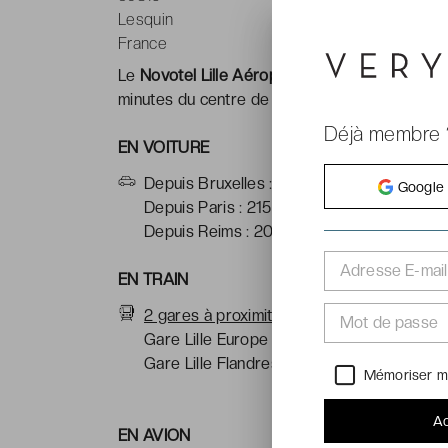
Lesquin
France
Le
Novotel Lille Aéroport ****
se situe à seul
minutes du centre de
Lille
ou encore du stade
Déjà membre 
EN VOITURE
Depuis Bruxelles : 110km
Google
Depuis Paris : 215km
Depuis Reims : 200km
Adresse E-mail
EN TRAIN
2 gares à proximité de l'hôtel :
Mot de passe
Gare Lille Europe : 9km
Gare Lille Flandres : 9m
Mémoriser m
Ac
EN AVION