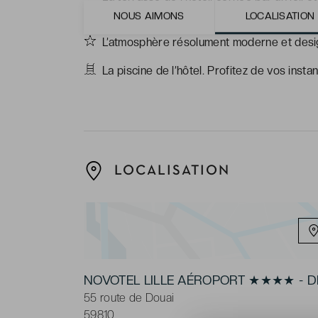
instants l’activité de la ville.
NOUS AIMONS
LOCALISATION
L’atmosphère résolument moderne et design,
La piscine de l’hôtel. Profitez de vos inst
LOCALISATION
NOVOTEL LILLE AÉROPORT ★★★★ - D
55 route de Douai
59810