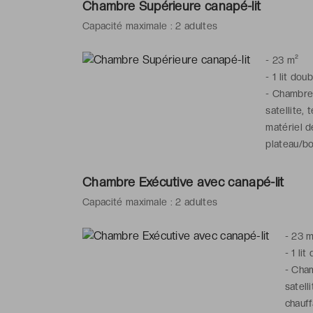
Chambre Supérieure canapé-lit
Capacité maximale : 2 adultes
-
23 m²
-
1 lit dou
-
Chambre 
satellite, 
matériel d
plateau/bou
-
Salle de
articles de
Chambre Exécutive avec canapé-lit
Capacité maximale : 2 adultes
-
23 m
-
1 lit
-
Cham
satell
chauff