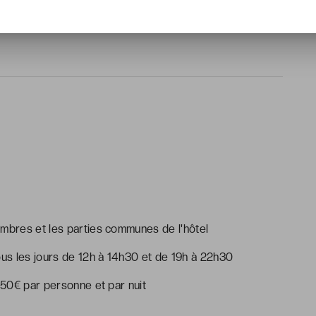
l
ambres et les parties communes de l'hôtel
tous les jours de 12h à 14h30 et de 19h à 22h30
9,50€ par personne et par nuit