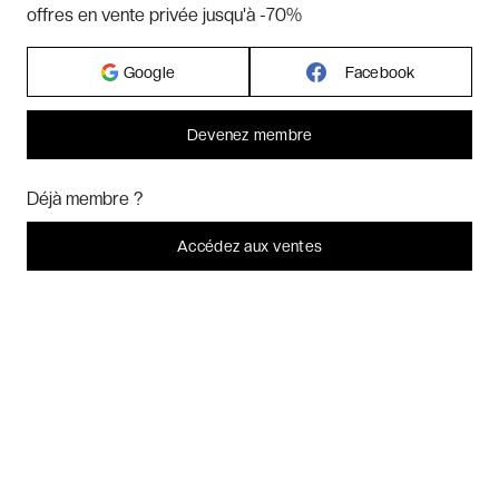
offres en vente privée jusqu'à -70%
Google
Facebook
Devenez membre
Bonjour ! Pourrions-nous activer des services supplémentaires pour
Marketing
? Vous pouvez toujours modifier ou retirer votre
Déjà membre ?
consentement plus tard.
Laissez-moi choisir
Accédez aux ventes
Je refuse
C'est bon.