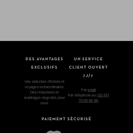
DES AVANTAGES
UN SERVICE
EXCLUSIFS
CLIENT OUVERT
7J/7
Une sélection d'hôtels et
voyages extraordinaires.
Par
email
Des réductions et
Par téléphone au
+33 (0)1
avantages négociés pour
70 95 85 85
vous.
PAIEMENT SÉCURISÉ