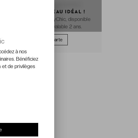
OFFREZ LE CADEAU IDÉAL !
La e-carte cadeau VeryChic, disponible
immédiatement et valable 2 ans.
Offrir une carte
ic
accédez à nos
inaires. Bénéficiez
 et de privilèges
e