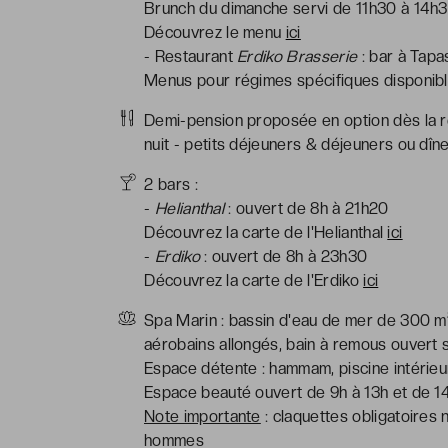
Brunch du dimanche servi de 11h30 à 14h
Découvrez le menu
ici
- Restaurant
Erdiko Brasserie
: bar à Tapa
Menus pour régimes spécifiques disponible
Demi-pension proposée en option dès la ré
nuit - petits déjeuners & déjeuners ou dîn
2 bars :
-
Helianthal
: ouvert de 8h à 21h20
Découvrez la carte de l'Helianthal
ici
-
Erdiko
: ouvert de 8h à 23h30
Découvrez la carte de l'Erdiko
ici
Spa Marin : bassin d'eau de mer de 300 m²
aérobains allongés, bain à remous ouvert 
Espace détente : hammam, piscine intérieu
Espace beauté ouvert de 9h à 13h et de 1
Note importante
: claquettes obligatoires 
hommes