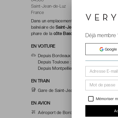
Saint-Jean-de-Luz
France
Dans un emplacement exceptionnel, les pieds d
balnéaire de
Saint-Jean-de-Luz
, le
Thalazur S
phare de la
côte Basque
.
Déjà membre 
EN VOITURE
Google
Depuis Bordeaux : 204km
Depuis Toulouse : 319km
Depuis Montpellier : 550km
Adresse E-mail
EN TRAIN
Mot de passe
Gare de Saint-Jean-de-Luz : à 950m de l'h
Mémoriser m
EN AVION
Ac
Aéroport de Bordeaux : à 204km de l’hôte