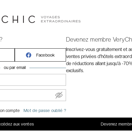
ans le sable et situé au cœur de la célèbre station
aint-Jean-de-Luz - Hôtel & Spa ****
est une adresse
?
Devenez membre VeryCh
Inscrivez-vous gratuitement et 
Facebook
ventes privées d'hôtels extraord
de réductions allant jusqu'à -70%
ou par email
exclusifs.
ôtel
on compte
Mot de passe oublié ?
cédez aux ventes
Devenez membr
l