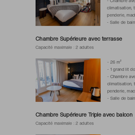
-
Chambre avec 
climatisation, 
penderie, mach
-
Salle de bain
cheveux, artic
Chambre Supérieure avec terrasse
Capacité maximale : 2 adultes
-
26 m²
-
1 grand lit d
-
Chambre avec
climatisation,
penderie, mach
-
Salle de bain
cheveux, artic
Chambre Supérieure Triple avec balcon
Capacité maximale : 2 adultes