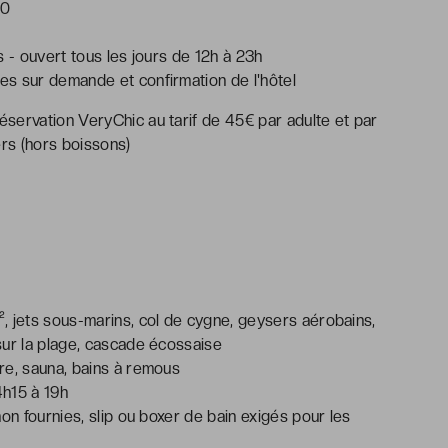
30
s - ouvert tous les jours de 12h à 23h
s sur demande et confirmation de l'hôtel
servation VeryChic au tarif de 45€ par adulte et par
ers (hors boissons)
, jets sous-marins, col de cygne, geysers aérobains,
sur la plage, cascade écossaise
re, sauna, bains à remous
4h15 à 19h
non fournies, slip ou boxer de bain exigés pour les