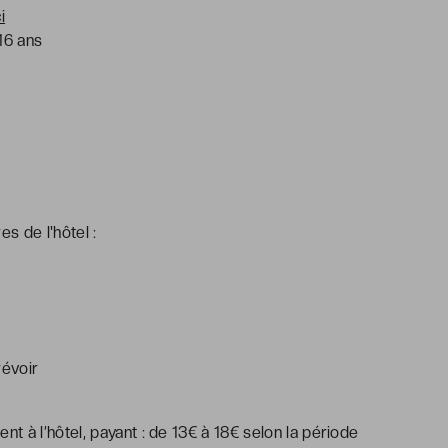
ci
16 ans
s de l'hôtel :
révoir
nt à l’hôtel, payant : de 13€ à 18€ selon la période