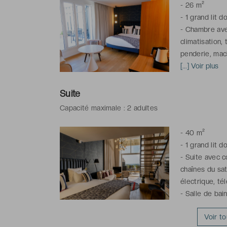
-
26 m²
-
1 grand lit d
-
Chambre avec
climatisation,
penderie, mach
-
[...] Voir plus
Salle de bain
cheveux, artic
correspond à 
Suite
Capacité maximale : 2 adultes
-
40 m²
-
1 grand lit d
-
Suite avec co
chaînes du sat
électrique, té
-
Salle de bain
cheveux, artic
Voir t
correspond à 