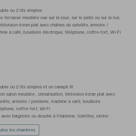
ouble ou 2 lits simples
 terrasse meublée vue sur la cour, sur le patio ou sur la rue,
 télévision écran plat avec chaînes du satellite, armoire /
ine à café, bouilloire électrique, téléphone, coffre-fort, Wi-Fi
 avec baignoire ou douche à l'italienne, toilettes, sèche-
les de toilette gratuits
*La photo est non contractuelle et
la Chambre Supérieure avec terrasse
ouble ou 2 lits simples et un canapé lit
in salon meublée , climatisation, télévision écran plat avec
ellite, armoire / penderie, machine à café, bouilloire
léphone, coffre-fort, Wi-Fi
 avec baignoire ou douche à l'italienne, toilettes, sèche-
les de toilette gratuits
*La photo est non contractuelle et
outes les chambres
la Suite Duplex Prestige vue mer