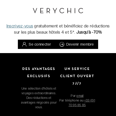
Inscrivez-vous
gratuitement et bénéficiez de réductions
sur les plus beaux hôtels 4 et 5*.
Jusqu'à -70%
Se connecter
Devenir membre
DES AVANTAGES
UN SERVICE
EXCLUSIFS
CLIENT OUVERT
7J/7
Une sélection d'hôtels et
voyages extraordinaires.
Par
email
Des réductions et
Par téléphone au
+33 (0)1
avantages négociés pour
70 95 85 85
vous.