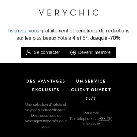
Inscrivez-vous
gratuitement et bénéficiez de réductions
sur les plus beaux hôtels 4 et 5*.
Jusqu'à -70%
Se connecter
Devenir membre
DES AVANTAGES
UN SERVICE
EXCLUSIFS
CLIENT OUVERT
7J/7
Une sélection d'hôtels et
voyages extraordinaires.
Par
email
Des réductions et
Par téléphone au
+33 (0)1
avantages négociés pour
70 95 85 85
vous.