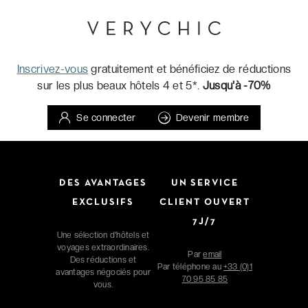
Inscrivez-vous
gratuitement et bénéficiez de réductions
sur les plus beaux hôtels 4 et 5*.
Jusqu'à -70%
Se connecter
Devenir membre
DES AVANTAGES
UN SERVICE
EXCLUSIFS
CLIENT OUVERT
7J/7
Une sélection d'hôtels et
voyages extraordinaires.
Par
email
Des réductions et
Par téléphone au
+33 (0)1
avantages négociés pour
70 95 85 85
vous.