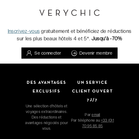
Inscrivez-vous
gratuitement et bénéficiez de réductions
sur les plus beaux hôtels 4 et 5*.
Jusqu'à -70%
Se connecter
Devenir membre
DES AVANTAGES
UN SERVICE
EXCLUSIFS
CLIENT OUVERT
7J/7
Une sélection d'hôtels et
voyages extraordinaires.
Par
email
Des réductions et
Par téléphone au
+33 (0)1
avantages négociés pour
70 95 85 85
vous.