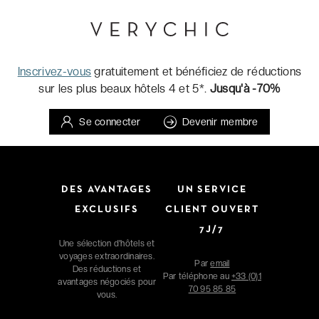
Inscrivez-vous
gratuitement et bénéficiez de réductions
sur les plus beaux hôtels 4 et 5*.
Jusqu'à -70%
Se connecter
Devenir membre
DES AVANTAGES
UN SERVICE
EXCLUSIFS
CLIENT OUVERT
7J/7
Une sélection d'hôtels et
voyages extraordinaires.
Par
email
Des réductions et
Par téléphone au
+33 (0)1
avantages négociés pour
70 95 85 85
vous.