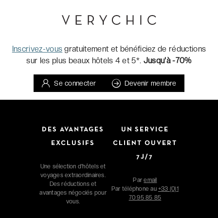
Inscrivez-vous
gratuitement et bénéficiez de réductions
sur les plus beaux hôtels 4 et 5*.
Jusqu'à -70%
Se connecter
Devenir membre
DES AVANTAGES
UN SERVICE
EXCLUSIFS
CLIENT OUVERT
7J/7
Une sélection d'hôtels et
voyages extraordinaires.
Par
email
Des réductions et
Par téléphone au
+33 (0)1
avantages négociés pour
70 95 85 85
vous.