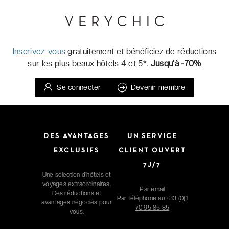
Inscrivez-vous
gratuitement et bénéficiez de réductions
sur les plus beaux hôtels 4 et 5*.
Jusqu'à -70%
Se connecter
Devenir membre
DES AVANTAGES
UN SERVICE
EXCLUSIFS
CLIENT OUVERT
7J/7
Une sélection d'hôtels et
voyages extraordinaires.
Par
email
Des réductions et
Par téléphone au
+33 (0)1
avantages négociés pour
70 95 85 85
vous.