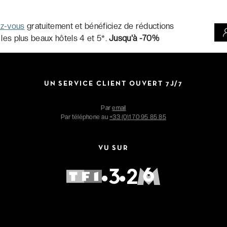
ez-vous
gratuitement et bénéficiez de réductions
 les plus beaux hôtels 4 et 5*.
Jusqu'à -70%
UN SERVICE CLIENT OUVERT 7J/7
Par
email
Par téléphone au
+33 (0)1 70 95 85 85
VU SUR