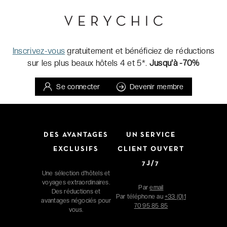
Inscrivez-vous
gratuitement et bénéficiez de réductions
sur les plus beaux hôtels 4 et 5*.
Jusqu'à -70%
Se connecter
Devenir membre
DES AVANTAGES
UN SERVICE
EXCLUSIFS
CLIENT OUVERT
7J/7
Une sélection d'hôtels et
voyages extraordinaires.
Par
email
Des réductions et
Par téléphone au
+33 (0)1
avantages négociés pour
70 95 85 85
vous.