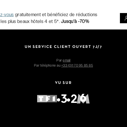
ez-vous
gratuitement et bénéficiez de réductions
 les plus beaux hôtels 4 et 5*.
Jusqu'à -70%
UN SERVICE CLIENT OUVERT 7J/7
Par
email
Par téléphone au
+33 (0)1 70 95 85 85
VU SUR