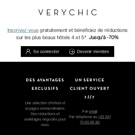
Inscrivez-vous
gratuitement et bénéficiez de réductions
sur les plus beaux hôtels 4 et 5*.
Jusqu'à -70%
Se connecter
Devenir membre
DES AVANTAGES
UN SERVICE
EXCLUSIFS
CLIENT OUVERT
7J/7
Une sélection d'hôtels et
voyages extraordinaires.
Par
email
Des réductions et
Par téléphone au
+33 (0)1
avantages négociés pour
70 95 85 85
vous.