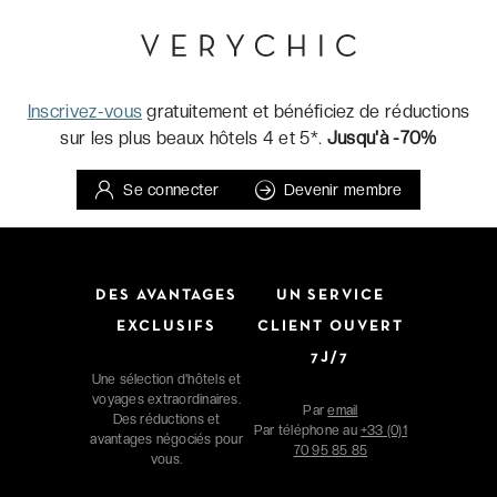
Inscrivez-vous
gratuitement et bénéficiez de réductions
sur les plus beaux hôtels 4 et 5*.
Jusqu'à -70%
Se connecter
Devenir membre
DES AVANTAGES
UN SERVICE
EXCLUSIFS
CLIENT OUVERT
7J/7
Une sélection d'hôtels et
voyages extraordinaires.
Par
email
Des réductions et
Par téléphone au
+33 (0)1
avantages négociés pour
70 95 85 85
vous.