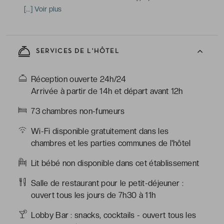
andalouse, climatisation / chauffage, armoire / penderie,
[...] Voir plus
télévision à écran plat avec chaînes satellite, machine à
café Nespresso, coffre-fort, minibar, menu d'oreillers,
service de réveil, Wi-Fi
SERVICES DE L'HÔTEL
-
Salle de bains avec douche ou baignoire, toilettes,
sèche-cheveux, peignoirs & chaussons, articles de
Réception ouverte 24h/24
toilette gratuits
Arrivée à partir de 14h et départ avant 12h
73 chambres non-fumeurs
Wi-Fi disponible gratuitement dans les
chambres et les parties communes de l'hôtel
Lit bébé non disponible dans cet établissement
Salle de restaurant pour le petit-déjeuner :
ouvert tous les jours de 7h30 à 11h
Lobby Bar : snacks, cocktails - ouvert tous les