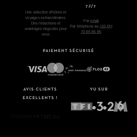
7J/7
Une sélection d'hôtels et
voyages extraordinaires.
Par
email
Des réductions et
Par téléphone au
+33 (0)1
avantages négociés pour
70 95 85 85
vous.
PAIEMENT SÉCURISÉ
AVIS CLIENTS
VU SUR
EXCELLENTS !