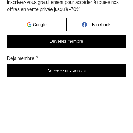
Inscrivez-vous gratuitement pour accéder à toutes nos
offres en vente privée jusqu'à -70%
Google
Facebook
Devenez membre
Bonjour ! Pourrions-nous activer des services supplémentaires pour
Marketing
? Vous pouvez toujours modifier ou retirer votre
Déjà membre ?
consentement plus tard.
Laissez-moi choisir
Accédez aux ventes
Je refuse
C'est bon.