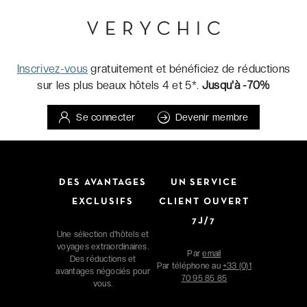
Inscrivez-vous
gratuitement et bénéficiez de réductions
sur les plus beaux hôtels 4 et 5*.
Jusqu'à -70%
Se connecter
Devenir membre
DES AVANTAGES
UN SERVICE
EXCLUSIFS
CLIENT OUVERT
7J/7
Une sélection d'hôtels et
voyages extraordinaires.
Par
email
Des réductions et
Par téléphone au
+33 (0)1
avantages négociés pour
70 95 85 85
vous.