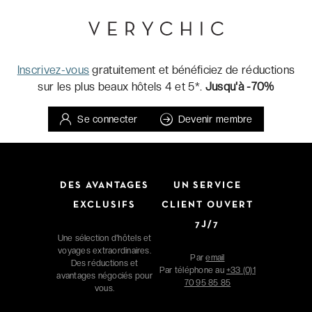
Inscrivez-vous
gratuitement et bénéficiez de réductions
sur les plus beaux hôtels 4 et 5*.
Jusqu'à -70%
Se connecter
Devenir membre
DES AVANTAGES
UN SERVICE
EXCLUSIFS
CLIENT OUVERT
7J/7
Une sélection d'hôtels et
voyages extraordinaires.
Par
email
Des réductions et
Par téléphone au
+33 (0)1
avantages négociés pour
70 95 85 85
vous.