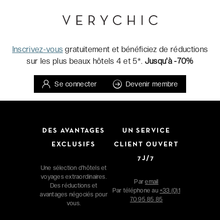
Inscrivez-vous
gratuitement et bénéficiez de réductions
sur les plus beaux hôtels 4 et 5*.
Jusqu'à -70%
Se connecter
Devenir membre
DES AVANTAGES
UN SERVICE
EXCLUSIFS
CLIENT OUVERT
7J/7
Une sélection d'hôtels et
voyages extraordinaires.
Par
email
Des réductions et
Par téléphone au
+33 (0)1
avantages négociés pour
70 95 85 85
vous.