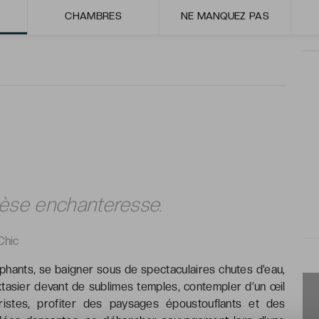
ent décorées. Luxe et volupté règnent en maîtres des
CHAMBRES
NE MANQUEZ PAS
èse enchanteresse.
Chic
phants, se baigner sous de spectaculaires chutes d’eau,
extasier devant de sublimes temples, contempler d’un œil
istes, profiter des paysages époustouflants et des