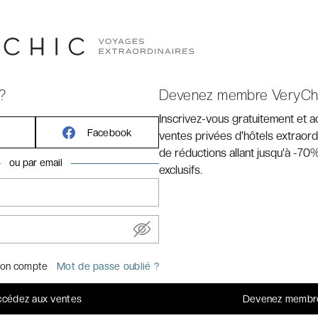
hidées dansantes, se déhancher sauvagement lors d’une
alline qui fait rêver toute la planète, déguster une des
 au Manathai Koh Samui ****... Une adresse à savourer
?
Devenez membre VeryCh
Inscrivez-vous gratuitement et 
Facebook
ventes privées d'hôtels extraord
de réductions allant jusqu'à -70%
ou par email
exclusifs.
t accueillir 2 personnes
on compte
Mot de passe oublié ?
e : 32 m²
 lit(s) : 1 très grand lit double ou 2 lits simples
cédez aux ventes
Devenez membr
 bains avec douche ou baignoire, sèche-cheveux, peignoirs &