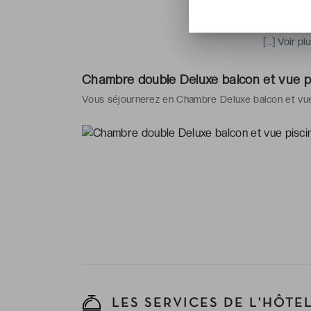
chaussons, 
-
Équipemen
écran plat,
[...] Voir pl
climatisati
de réveil
Chambre double Deluxe balcon et vue p
Vous séjournerez en Chambre Deluxe balcon et vue 
LES SERVICES DE L'HÔTE