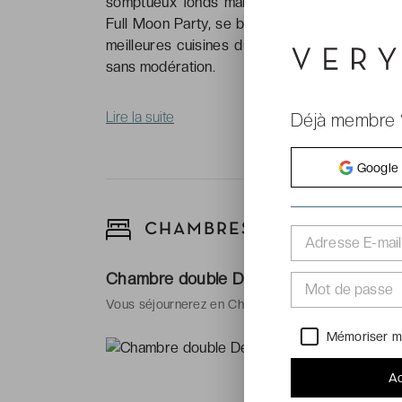
somptueux fonds marins, aller voir les orc
Full Moon Party, se baigner dans une mer crist
meilleures cuisines du monde et… Séjourner
sans modération.
Lire la suite
Déjà membre 
Google
CHAMBRES
Adresse E-mail
Chambre double Deluxe balcon
Mot de passe
Vous séjournerez en Chambre Deluxe balcon pouvan
Mémoriser m
-
Superfici
-
Type(s) de
Ac
-
Salle de