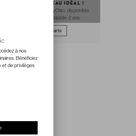
OFFREZ LE CADEAU IDÉAL !
La e-carte cadeau VeryChic, disponible
immédiatement et valable 2 ans.
Offrir une carte
ic
accédez à nos
inaires. Bénéficiez
 et de privilèges
e