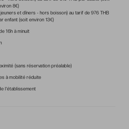
nviron 8€)
éjeuners et dîners - hors boisson) au tarif de 976 THB
r enfant (soit environ 13€)
 de 16h à minuit
n
oximité (sans réservation préalable)
s à mobilité réduite
e l'établissement