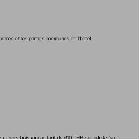
ambres et les parties communes de l'hôtel
rs - hors boisson) au tarif de 610 THB par adulte (soit