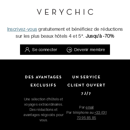
Inscrivez-vous
gratuitement et bénéficiez de réductions
sur les plus beaux hôtels 4 et 5*.
Jusqu'à -70%
Se connecter
Devenir membre
DES AVANTAGES
UN SERVICE
EXCLUSIFS
CLIENT OUVERT
7J/7
Une sélection d'hôtels et
voyages extraordinaires.
Par
email
Des réductions et
Par téléphone au
+33 (0)1
avantages négociés pour
70 95 85 85
vous.