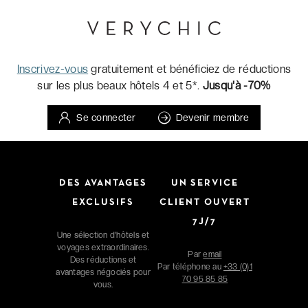
Inscrivez-vous
gratuitement et bénéficiez de réductions
sur les plus beaux hôtels 4 et 5*.
Jusqu'à -70%
Se connecter
Devenir membre
DES AVANTAGES
UN SERVICE
EXCLUSIFS
CLIENT OUVERT
7J/7
Une sélection d'hôtels et
voyages extraordinaires.
Par
email
Des réductions et
Par téléphone au
+33 (0)1
avantages négociés pour
70 95 85 85
vous.