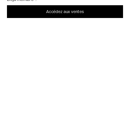
consentement plus tard.
QUESTIONS FRÉQUENTES
Laissez-moi choisir
Accédez aux ventes
À PROPOS
Je refuse
C'est bon.
2026 VERYCHIC TOUS DROITS RÉSERVÉS
MENTIONS LÉGALES