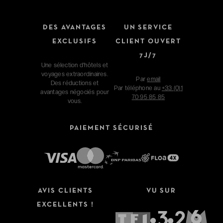
DES AVANTAGES
UN SERVICE
EXCLUSIFS
CLIENT OUVERT
7J/7
Une sélection d'hôtels et
voyages extraordinaires.
Par
email
Des réductions et
Par téléphone au
+33 (0)1
avantages négociés pour
70 95 85 85
vous.
PAIEMENT SÉCURISÉ
AVIS CLIENTS
VU SUR
EXCELLENTS !