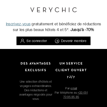
Inscrivez-vous
gratuitement et bénéficiez de réductions
sur les plus beaux hôtels 4 et 5*.
Jusqu'à -70%
Se connecter
Devenir membre
DES AVANTAGES
UN SERVICE
EXCLUSIFS
CLIENT OUVERT
7J/7
Une sélection d'hôtels et
voyages extraordinaires.
Par
email
Des réductions et
Par téléphone au
+33 (0)1
avantages négociés pour
70 95 85 85
vous.