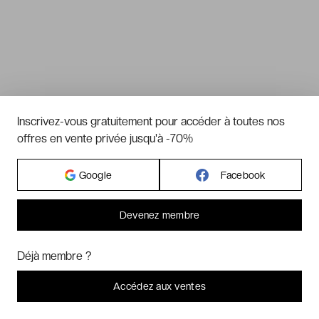
Inscrivez-vous gratuitement pour accéder à toutes nos
offres en vente privée jusqu'à -70%
Google
Facebook
Devenez membre
Bonjour ! Pourrions-nous activer des services supplémentaires pour
Marketing
? Vous pouvez toujours modifier ou retirer votre
Déjà membre ?
consentement plus tard.
Laissez-moi choisir
Accédez aux ventes
Je refuse
C'est bon.