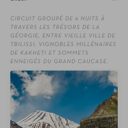
CIRCUIT GROUPÉ DE 6 NUITS À
TRAVERS LES TRÉSORS DE LA
GÉORGIE, ENTRE VIEILLE VILLE DE
TBILISSI, VIGNOBLES MILLÉNAIRES
DE KAKHETI ET SOMMETS
ENNEIGÉS DU GRAND CAUCASE.