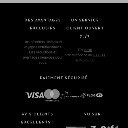
DES AVANTAGES
UN SERVICE
EXCLUSIFS
CLIENT OUVERT
7J/7
Une sélection d'hôtels et
voyages extraordinaires.
Par
email
Des réductions et
Par téléphone au
+33 (0)1
avantages négociés pour
70 95 85 85
vous.
PAIEMENT SÉCURISÉ
AVIS CLIENTS
VU SUR
EXCELLENTS !