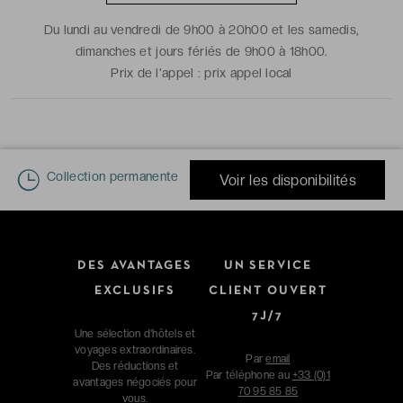
Du lundi au vendredi de 9h00 à 20h00 et les samedis,
dimanches et jours fériés de 9h00 à 18h00.
Prix de l'appel :
prix appel local
Collection permanente
Voir les disponibilités
DES AVANTAGES
UN SERVICE
EXCLUSIFS
CLIENT OUVERT
7J/7
Une sélection d'hôtels et
voyages extraordinaires.
Par
email
Des réductions et
Par téléphone au
+33 (0)1
avantages négociés pour
70 95 85 85
vous.