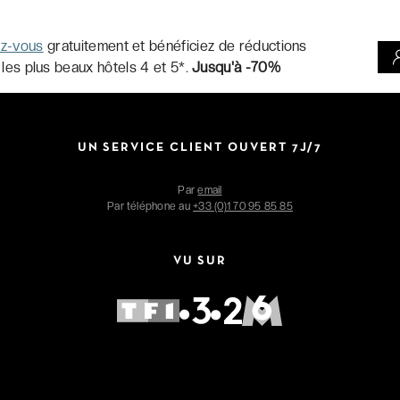
ez-vous
gratuitement et bénéficiez de réductions
 les plus beaux hôtels 4 et 5*.
Jusqu'à -70%
UN SERVICE CLIENT OUVERT 7J/7
Par
email
Par téléphone au
+33 (0)1 70 95 85 85
VU SUR