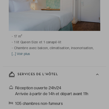
-
17 m²
-
1 lit Queen Size et 1 canapé-lit
-
Chambre avec balcon, climatisation, insonorisation,
télévision à écran plat avec chaînes satellite ou du
[...] Voir plus
câble, téléphone, coffre-fort pour ordinateur portable,
armoire, minibar, Wi-Fi
-
Salle de bains avec douche à effet de pluie, toilettes,
SERVICES DE L'HÔTEL
sèche-cheveux, articles de toilette gratuits
Réception ouverte 24h/24
Arrivée à partir de 14h et départ avant 11h
105 chambres non-fumeurs