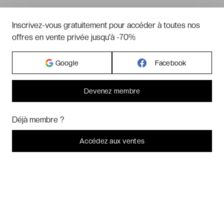
Inscrivez-vous gratuitement pour accéder à toutes nos
offres en vente privée jusqu'à -70%
Google
Facebook
Devenez membre
Bonjour ! Pourrions-nous activer des services supplémentaires pour
Marketing
? Vous pouvez toujours modifier ou retirer votre
Déjà membre ?
consentement plus tard.
Laissez-moi choisir
Accédez aux ventes
Je refuse
C'est bon.