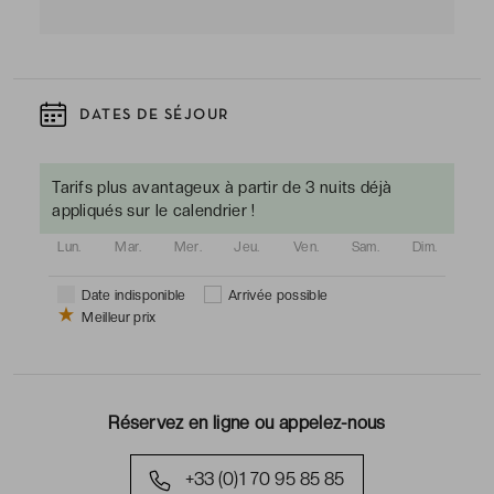
DATES DE SÉJOUR
Tarifs plus avantageux à partir de 3 nuits déjà
appliqués sur le calendrier !
Lun.
Mar.
Mer.
Jeu.
Ven.
Sam.
Dim.
Date indisponible
Arrivée possible
Meilleur prix
Réservez en ligne ou appelez-nous
+33 (0)1 70 95 85 85