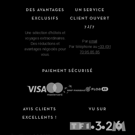
DES AVANTAGES
UN SERVICE
EXCLUSIFS
CLIENT OUVERT
7J/7
Une sélection d'hôtels et
voyages extraordinaires.
Par
email
Des réductions et
Par téléphone au
+33 (0)1
avantages négociés pour
70 95 85 85
vous.
PAIEMENT SÉCURISÉ
AVIS CLIENTS
VU SUR
EXCELLENTS !