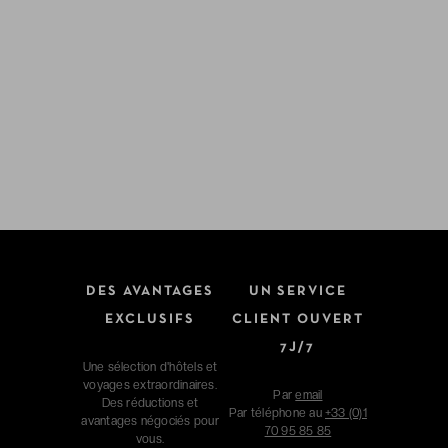
DES AVANTAGES
UN SERVICE
EXCLUSIFS
CLIENT OUVERT
7J/7
Une sélection d'hôtels et
voyages extraordinaires.
Par
email
Des réductions et
Par téléphone au
+33 (0)1
avantages négociés pour
70 95 85 85
vous.