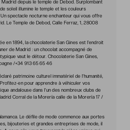
ur Madrid depuis le temple de Debod. Surplombant
e soleil illumine le temple et les couleurs
. Un spectacle nocturne enchanteur qui vous offre
rid. Le Temple de Debod, Calle Ferraz, 1, 28008
e en 1894, la chocolaterie San Gines est l’endroit
euner de Madrid : un chocolat accompagné de
atypique vaut le détour. Chocolaterie San Gines,
spagne /+34 913 65 65 46
claré patrimoine culturel immatériel de l’humanité,
. Profitez-en pour apprendre à véhiculer vos
sique andalouse dans l’un des nombreux clubs de
adrid Corral de la Morería calle de la Morería 17 /
Salamanca. Le défile de mode commence aux portes
s, bijouteries et grandes entreprises de mode, il