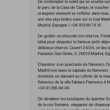
De contempler le soleil qui se couche s
le parc de la Casa de Campo, le coucher d
orangées viennent se refléter dans l’eau
une des plus belles vues sur le tout Mad
Madrid, Espagne / +34 913 66 74 15
De goûter un chocolat con churros. Fondé
idéal pour déguster le fameux petit-déj
délicieux churros. Ouvert 24/24, ce lieu 
Pasadizo San Ginés, 5, 28013 Madrid, E
D’assister à un spectacle de flamenco. Dé
Madrid est aussi la capitale du flamenco
émotions en dansant au rythme de la mu
flamenco de la ville.Tablaos Flamenco à M
+34 91 365 84 46
De dévaliser les boutiques du quartier 
de la rue Semana : magasins de chaussure