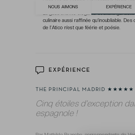
Gran Via de Madrid. Un véritable jardin urba
NOUS AIMONS
EXPÉRIENCE
La gastronomie élégante et avant-gardiste
culinaire aussi raffinée qu’inoubliable. De
de l’Atico n’est que féérie et poésie.
EXPÉRIENCE
THE PRINCIPAL MADRID ★★★★★
Cinq étoiles d'exception dan
espagnole !
Par Mathilde Branche, correspondante de Ve