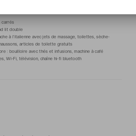
 pour 1 ou 2 adultes
s carrés
and lit double
che à l'italienne avec jets de massage, toilettes, sèche-
aussons, articles de toilette gratuits
e : bouilloire avec thés et infusions, machine à café
 Wi-Fi, télévision, chaîne hi-fi bluetooth