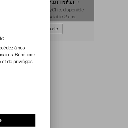
OFFREZ LE CADEAU IDÉAL !
La e-carte cadeau VeryChic, disponible
immédiatement et valable 2 ans.
Offrir une carte
ic
accédez à nos
inaires. Bénéficiez
 et de privilèges
e