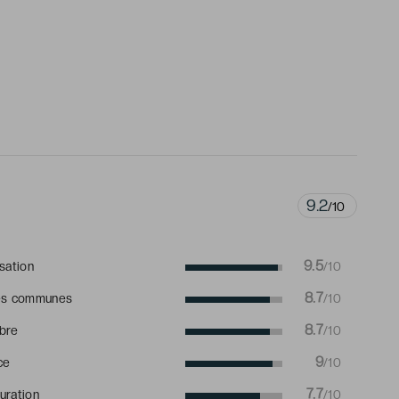
9.2
/10
9.5
isation
/10
8.7
es communes
/10
8.7
bre
/10
9
ce
/10
7.7
uration
/10