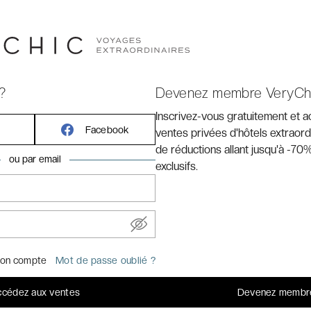
 terrasse du Principal Madrid Hôtel ***** un gin tonic à
llants à admirer le soleil qui s’étale de tout son long sur
parisienne il y a encore quelques heures, j’ai encore du
 fait tout quitter pour m’emmener passer un séjour
?
Devenez membre VeryCh
Inscrivez-vous gratuitement et 
 séjour à
Madrid
, réservez en ligne vos billets coupe-
Facebook
ventes privées d'hôtels extraord
ectacles
en cliquant ici
.
de réductions allant jusqu'à -70%
ou par email
exclusifs.
on compte
Mot de passe oublié ?
cédez aux ventes
Devenez membr