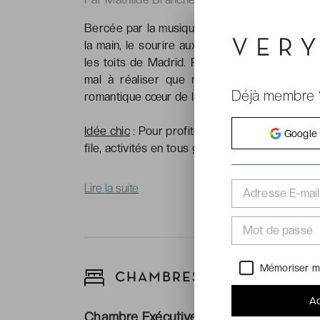
Bercée par la musique de fond, me voilà sur la
la main, le sourire aux lèvres et les yeux péti
les toits de Madrid. Perdue dans la grisaille 
mal à réaliser que mon cher et tendre m’a
Déjà membre 
romantique cœur de la capitale madrilène.
Idée chic
: Pour profiter au maximum de votre
Google
file, activités en tous genres ou billets de sp
Lire la suite
Adresse E-mail
Mot de passe
Mémoriser m
CHAMBRES
Ac
Chambre Exécutive