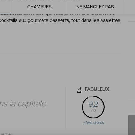
in où l’on se sent définitivement bien.
CHAMBRES
NE MANQUEZ PAS
 du restaurant l’Atico qui vous promet une expérience
s cocktails aux gourmets desserts, tout dans les assiettes
FABULEUX
s la capitale
9,2
/10
> Avis clients
ryChic