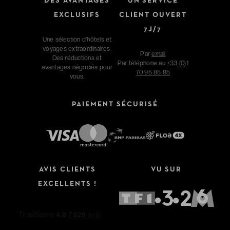
DES AVANTAGES
UN SERVICE
EXCLUSIFS
CLIENT OUVERT
7J/7
Une sélection d'hôtels et
voyages extraordinaires.
Par
email
Des réductions et
Par téléphone au
+33 (0)1
avantages négociés pour
70 95 85 85
vous.
PAIEMENT SÉCURISÉ
Affinez votre recherche
AVIS CLIENTS
VU SUR
Type de séjour
EXCELLENTS !
Hôtels
Hôtels + Vols