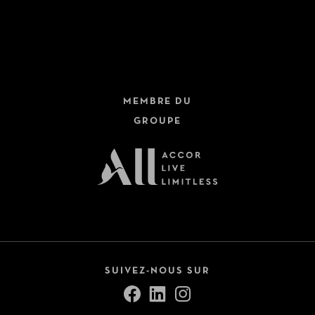
Hôtels + Trains
Dernière minute
Circuits
Fermer
Croisières
MEMBRE DU
Safari
GROUPE
Autotours
Voir tout (9)
Pension
All Inclusive
Petit-déjeuner inclus
SUIVEZ-NOUS SUR
Demi-pension
Pension complète