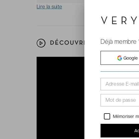
Lire la suite
Déjà membre 
DÉCOUVREZ VOTRE HÔTEL
Google
Adresse E-mail
Mot de passe
Mémoriser m
Ac