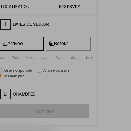
+
Détails du prix
LOCALISATION
RÉSERVEZ
1
DATES DE SÉJOUR
un.
Mar.
Mer.
Jeu.
Ven.
Sam.
Dim.
Date indisponible
Arrivée possible
Meilleur prix
2
CHAMBRES
Continuer