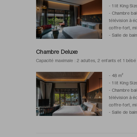
-
1 lit King Si
-
Chambre balco
télévision à é
coffre-fort, m
-
Salle de bai
sèche-cheveux,
Chambre Deluxe
Capacité maximale : 2 adultes, 2 enfants et 1 bébé
-
48 m²
-
1 lit King Si
-
Chambre balco
télévision à é
coffre-fort, m
-
Salle de bain
peignoirs & ch