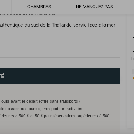
itionnel au Pran Spa grâce à la réduction VeryChic.
CHAMBRES
NE MANQUEZ PAS
oin du sud de la Thaïlande.
uthentique du sud de la Thaïlande servie face à la mer
L
TÉ
 jours avant le départ (offre sans transports)
e dossier, assurance, transports et activités
férieures à 500 € et 50 € pour réservations supérieures à 500
r