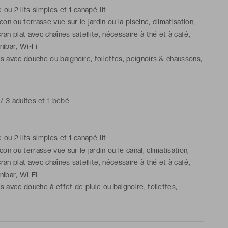
ze ou 2 lits simples et 1 canapé-lit
n ou terrasse vue sur le jardin ou la piscine, climatisation,
cran plat avec chaînes satellite, nécessaire à thé et à café,
inibar, Wi-Fi
ns avec douche ou baignoire, toilettes, peignoirs & chaussons,
 articles de toilette gratuits
 / 3 adultes et 1 bébé
ze ou 2 lits simples et 1 canapé-lit
n ou terrasse vue sur le jardin ou le canal, climatisation,
cran plat avec chaînes satellite, nécessaire à thé et à café,
inibar, Wi-Fi
s avec douche à effet de pluie ou baignoire, toilettes,
aussons, sèche-cheveux, articles de toilette gratuits