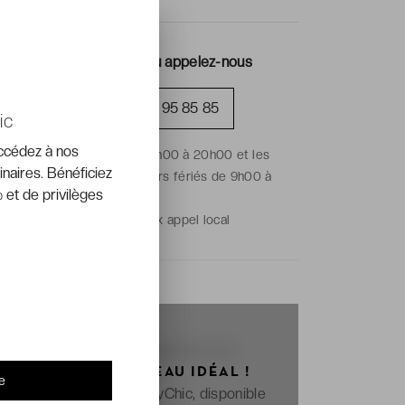
Réservez en ligne ou appelez-nous
+33 (0)1 70 95 85 85
ic
accédez à nos
Du lundi au vendredi de 9h00 à 20h00 et les
inaires. Bénéficiez
samedis, dimanches et jours fériés de 9h00 à
 et de privilèges
18h00.
Prix de l'appel :
prix appel local
OFFREZ LE CADEAU IDÉAL !
e
La e-carte cadeau VeryChic, disponible