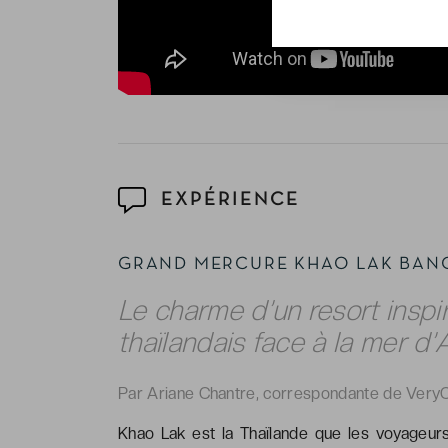
EXPÉRIENCE
GRAND MERCURE KHAO LAK BA
Le charme d’un resort inspir
thaïlandais face à la mer d
Par Ariane Chantre, correspondante de Very
Khao Lak est la Thaïlande que les voyageurs