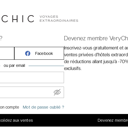
?
Devenez membre VeryCh
 EN VIDÉO
Inscrivez-vous gratuitement et 
Facebook
ventes privées d'hôtels extraord
de réductions allant jusqu'à -70%
ou par email
exclusifs.
on compte
Mot de passe oublié ?
cédez aux ventes
Devenez membr