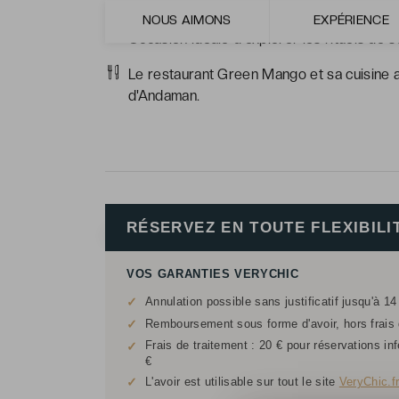
Nous réserver un massage thaïlandais trad
NOUS AIMONS
EXPÉRIENCE
Occasion idéale d'explorer les rituels de s
Le restaurant Green Mango et sa cuisine a
d'Andaman.
RÉSERVEZ EN TOUTE FLEXIBILI
VOS GARANTIES VERYCHIC
✓
Annulation possible sans justificatif jusqu'à 14
✓
Remboursement sous forme d'avoir, hors frais d
Frais de traitement : 20 € pour réservations in
✓
€
✓
L'avoir est utilisable sur tout le site
VeryChic.f