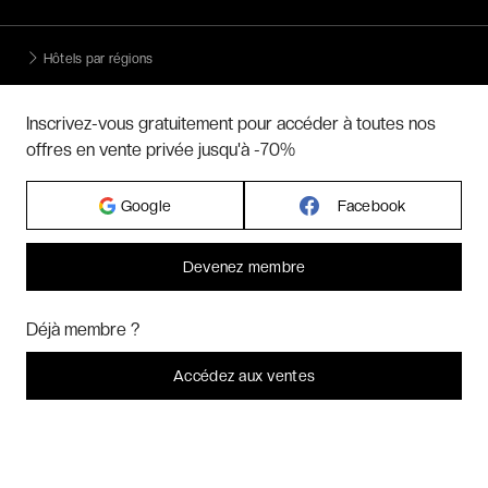
Hôtels par régions
Inscrivez-vous gratuitement pour accéder à toutes nos
Hôtels par villes
offres en vente privée jusqu'à -70%
Hôtels par villes - internationales
Google
Facebook
Week-ends exclusifs
Devenez membre
Bonjour ! Pourrions-nous activer des services supplémentaires pour
Marketing
? Vous pouvez toujours modifier ou retirer votre
Voyages inoubliables
Déjà membre ?
consentement plus tard.
Laissez-moi choisir
Accédez aux ventes
Voyages thématiques
Je refuse
C'est bon.
CHARTE DE CONFIDENTIALITÉ