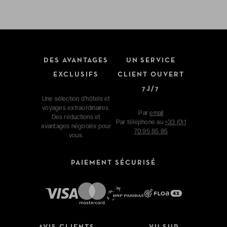
DES AVANTAGES
UN SERVICE
EXCLUSIFS
CLIENT OUVERT
7J/7
Une sélection d'hôtels et
voyages extraordinaires.
Par
email
Des réductions et
Par téléphone au
+33 (0)1
avantages négociés pour
70 95 85 85
vous.
PAIEMENT SÉCURISÉ