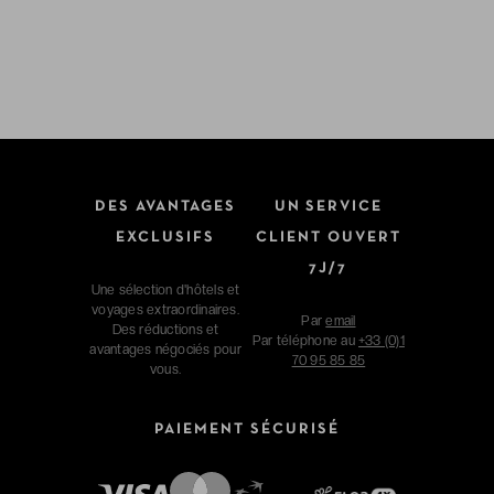
DES AVANTAGES
UN SERVICE
EXCLUSIFS
CLIENT OUVERT
7J/7
Une sélection d'hôtels et
voyages extraordinaires.
Par
email
Des réductions et
Par téléphone au
+33 (0)1
avantages négociés pour
70 95 85 85
vous.
PAIEMENT SÉCURISÉ