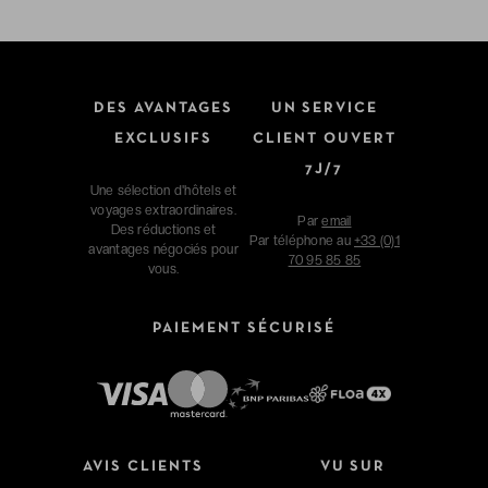
DES AVANTAGES
UN SERVICE
EXCLUSIFS
CLIENT OUVERT
7J/7
Une sélection d'hôtels et
voyages extraordinaires.
Par
email
Des réductions et
Par téléphone au
+33 (0)1
avantages négociés pour
70 95 85 85
vous.
PAIEMENT SÉCURISÉ
AVIS CLIENTS
VU SUR