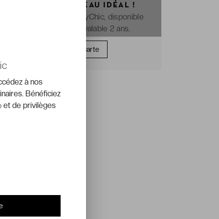
OFFREZ LE CADEAU IDÉAL !
La e-carte cadeau VeryChic, disponible
immédiatement et valable 2 ans.
Offrir une carte
ic
accédez à nos
inaires. Bénéficiez
 et de privilèges
e