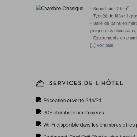
-
Superficie : 25 m²
-
Type(s) de lit(s) : 1 gr
-
Salle de bains en mar
peignoirs & chaussons, a
-
Équipements en chambre
tablette, téléphone, min
[...] Voir plus
locaux ou internationaux
SERVICES DE L'HÔTEL
Réception ouverte 24h/24
208 chambres non-fumeurs
Wi-Fi disponible dans les chambres et les