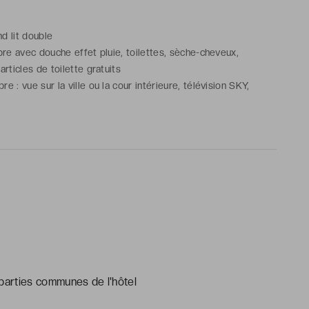
and lit double
bre avec douche effet pluie, toilettes, sèche-cheveux,
rticles de toilette gratuits
 : vue sur la ville ou la cour intérieure, télévision SKY,
ibar, coffre-fort, climatisation, chauffage, bureau, journaux
, machine à café et bouilloire, Wi-Fi
 parties communes de l'hôtel