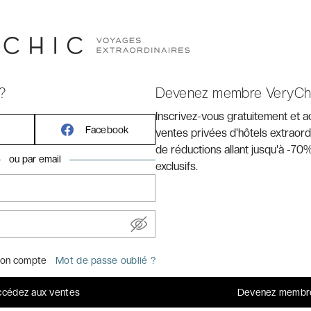
?
Devenez membre VeryCh
Inscrivez-vous gratuitement et 
Facebook
ventes privées d'hôtels extraord
de réductions allant jusqu'à -70%
ou par email
exclusifs.
FABULEUX
s grands lieux
9,2
on compte
Mot de passe oublié ?
/10
cédez aux ventes
Devenez membr
> Avis clients