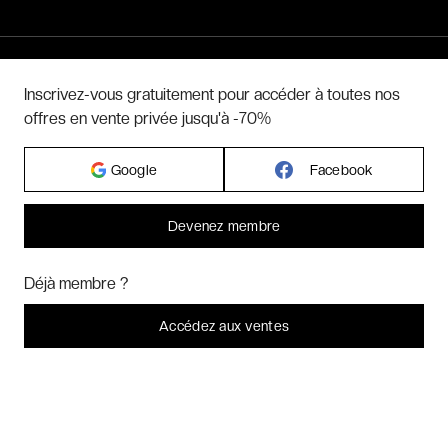
Hôtels par pays
Inscrivez-vous gratuitement pour accéder à toutes nos
offres en vente privée jusqu'à -70%
Hôtels par régions
Google
Facebook
Hôtels par villes
Devenez membre
Hôtels par villes - internationales
Bonjour ! Pourrions-nous activer des services supplémentaires pour
Marketing
? Vous pouvez toujours modifier ou retirer votre
Déjà membre ?
consentement plus tard.
Week-ends exclusifs
Laissez-moi choisir
Accédez aux ventes
Je refuse
C'est bon.
Voyages inoubliables
Voyages thématiques