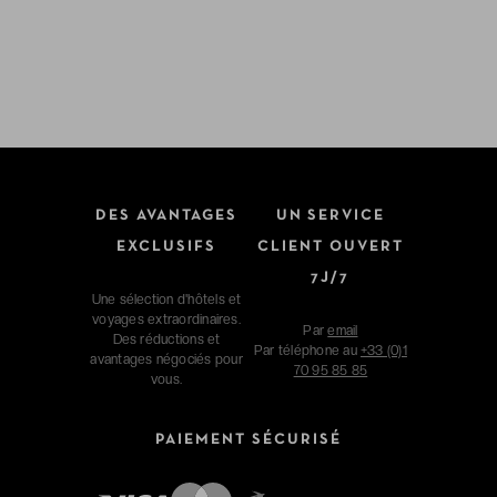
DES AVANTAGES
UN SERVICE
EXCLUSIFS
CLIENT OUVERT
7J/7
Une sélection d'hôtels et
voyages extraordinaires.
Par
email
Des réductions et
Par téléphone au
+33 (0)1
avantages négociés pour
70 95 85 85
vous.
PAIEMENT SÉCURISÉ