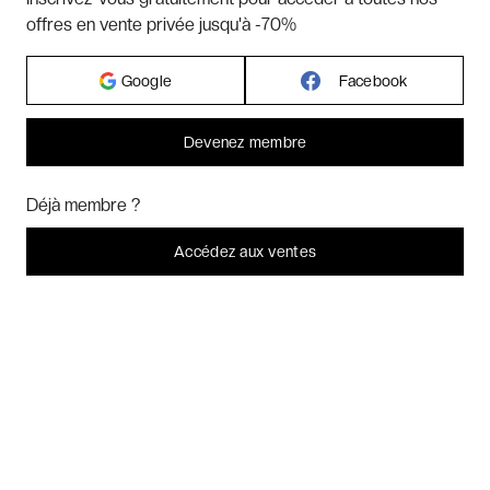
offres en vente privée jusqu'à -70%
Hôtels par régions
Google
Facebook
Hôtels par villes
Devenez membre
Bonjour ! Pourrions-nous activer des services supplémentaires pour
Hôtels par villes - internationales
Marketing
? Vous pouvez toujours modifier ou retirer votre
Déjà membre ?
consentement plus tard.
Laissez-moi choisir
Accédez aux ventes
Week-ends exclusifs
Je refuse
C'est bon.
Voyages inoubliables
Voyages thématiques
CHARTE DE CONFIDENTIALITÉ