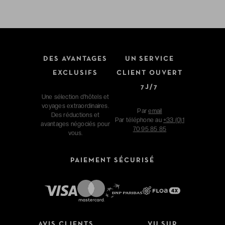
DES AVANTAGES
UN SERVICE
EXCLUSIFS
CLIENT OUVERT
7J/7
Une sélection d'hôtels et
voyages extraordinaires.
Par
email
Des réductions et
Par téléphone au
+33 (0)1
avantages négociés pour
70 95 85 85
vous.
PAIEMENT SÉCURISÉ
AVIS CLIENTS
VU SUR