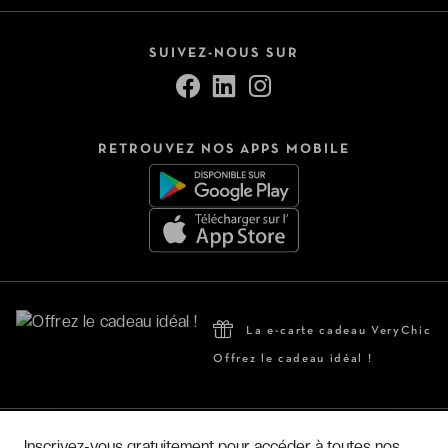
SUIVEZ-NOUS SUR
RETROUVEZ NOS APPS MOBILE
La e-carte cadeau VeryChic
Offrez le cadeau idéal !
Hôtels par pays
Inscrivez-vous gratuitement pour accéder à toutes nos