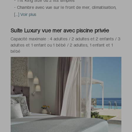
-
1 lit King Size ou 2 lits simples
-
Chambre avec vue sur le front de mer, climatisation,
télévision à écran plat LCD avec chaînes satellite,
[...] Voir plus
téléphone, coffre-fort électronique pour ordinateur
portable, nécessaire à thé et à café, minibar, service de
Suite Luxury vue mer avec piscine privée
réveil, Wi-Fi
Capacité maximale : 4 adultes / 2 adultes et 2 enfants / 3
-
Salle de bains avec douche, toilettes, sèche-cheveux,
adultes et 1 enfant ou 1 bébé / 2 adultes, 1 enfant et 1
peignoirs & chaussons, articles de toilette gratuits
bébé