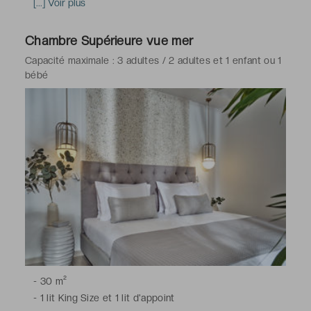
partagée, climatisation, télévision à écran plat avec
[...] Voir plus
chaînes satellite, téléphone, coffre-fort, minibar, service
de réveil, Wi-Fi
Chambre Supérieure vue mer
-
Salle de bains avec douche, toilettes, sèche-cheveux,
Capacité maximale : 3 adultes / 2 adultes et 1 enfant ou 1
peignoirs & chaussons, articles de toilette gratuits
bébé
-
30 m²
-
1 lit King Size et 1 lit d'appoint