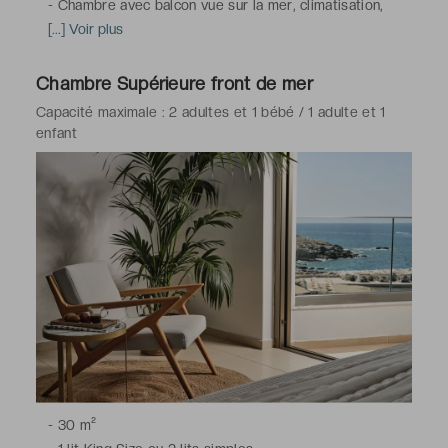
-
Chambre avec balcon vue sur la mer, climatisation,
télévision à écran plat avec chaînes satellite, téléphone,
[...] Voir plus
coffre-fort électronique pour ordinateur portable,
minibar, service de réveil, Wi-Fi
Chambre Supérieure front de mer
-
Salle de bains avec douche, toilettes, sèche-cheveux,
Capacité maximale : 2 adultes et 1 bébé / 1 adulte et 1
peignoirs & chaussons, articles de toilette gratuits
enfant
-
30 m²