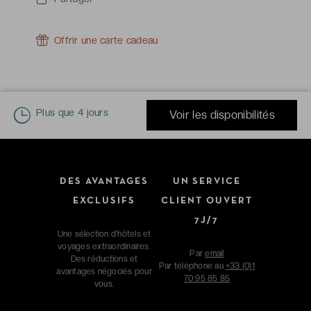
Offrir une carte cadeau
Plus que
4 jours
Voir les disponibilités
DES AVANTAGES
UN SERVICE
EXCLUSIFS
CLIENT OUVERT
7J/7
Une sélection d'hôtels et
voyages extraordinaires.
Par
email
Des réductions et
Par téléphone au
+33 (0)1
avantages négociés pour
70 95 85 85
vous.