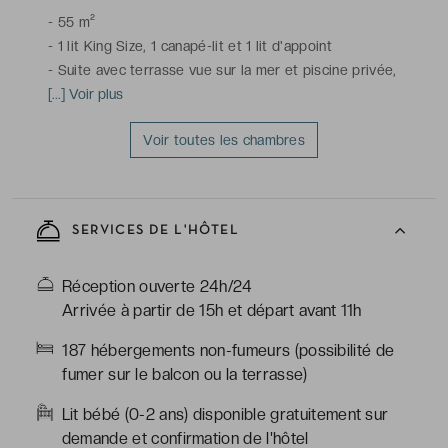
-
55 m²
-
1 lit King Size, 1 canapé-lit et 1 lit d'appoint
-
Suite avec terrasse vue sur la mer et piscine privée,
climatisation, télévision à écran plat avec chaînes
[...] Voir plus
satellite, téléphone, coffre-fort, minibar, service de
Voir toutes les chambres
réveil, Wi-Fi
-
Salle de bains avec douche, toilettes, sèche-cheveux,
miroir grossissant, peignoirs & chaussons, articles de
toilette gratuits
SERVICES DE L'HÔTEL
Réception ouverte 24h/24
Arrivée à partir de 15h et départ avant 11h
187 hébergements non-fumeurs (possibilité de
fumer sur le balcon ou la terrasse)
Lit bébé (0-2 ans) disponible gratuitement sur
demande et confirmation de l'hôtel