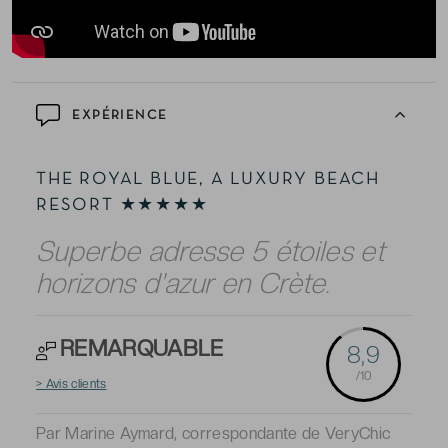
EXPÉRIENCE
THE ROYAL BLUE, A LUXURY BEACH
RESORT ★★★★★
Superbe adresse 5 étoiles et
horizons d'azur en Crète.
REMARQUABLE
8,9
/10
> Avis clients
Par Marine Aymard, correspondante de VeryChic