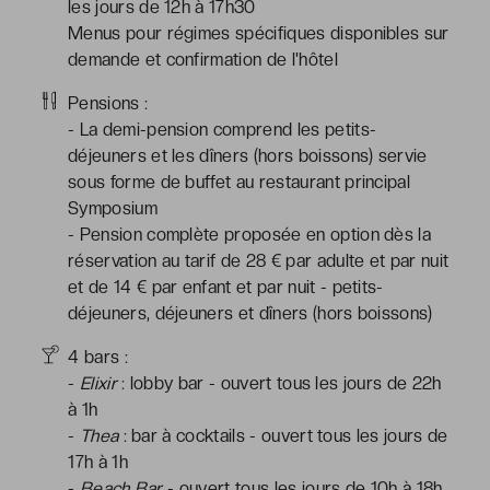
les jours de 12h à 17h30
Menus pour régimes spécifiques disponibles sur
demande et confirmation de l'hôtel
Pensions :
- La demi-pension comprend les petits-
déjeuners et les dîners (hors boissons) servie
sous forme de buffet au restaurant principal
Symposium
- Pension complète proposée en option dès la
réservation au tarif de 28 € par adulte et par nuit
et de 14 € par enfant et par nuit - petits-
déjeuners, déjeuners et dîners (hors boissons)
4 bars :
-
Elixir
: lobby bar - ouvert tous les jours de 22h
à 1h
-
Thea
: bar à cocktails - ouvert tous les jours de
17h à 1h
-
Beach Bar
- ouvert tous les jours de 10h à 18h