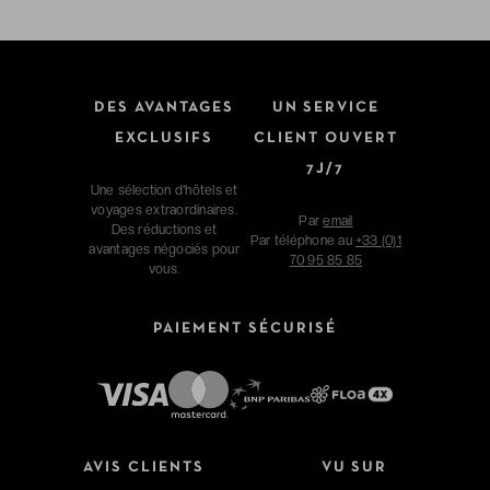
DES AVANTAGES
UN SERVICE
EXCLUSIFS
CLIENT OUVERT
7J/7
Une sélection d'hôtels et
voyages extraordinaires.
Par
email
Des réductions et
Par téléphone au
+33 (0)1
avantages négociés pour
70 95 85 85
vous.
PAIEMENT SÉCURISÉ
AVIS CLIENTS
VU SUR