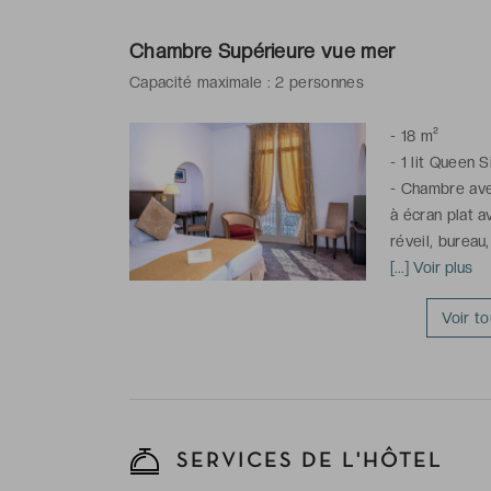
-
Salle de bains
de toilette grat
Chambre Supérieure vue mer
Capacité maximale : 2 personnes
*La photo est n
et peut différer
-
18 m²
* Certaines cham
-
1 lit Queen S
réservation
-
Chambre avec
à écran plat a
réveil, bureau
climatisation 
[...] Voir plus
Fi
Voir t
-
Salle de bai
articles de toi
*La photo est 
unique et peut
* Certaines ch
SERVICES DE L'HÔTEL
réservation