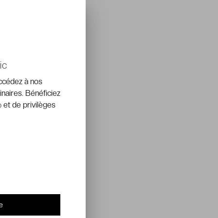
ic
accédez à nos
inaires. Bénéficiez
 et de privilèges
e