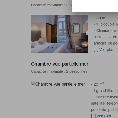
Capacité maximale : 3 personnes
*La photo est 
unique et peut
-
30 m²
-
1 lit double e
-
Chambre avec 
chaînes satell
armoire ou pen
(de mai à mi-o
[...] Voir plus
-
Salle de bai
articles de toi
Chambre vue partielle mer
Capacité maximale : 2 personnes
*La photo est 
unique et peut
-
20 m²
-
1 grand lit dou
-
Chambre avec v
satellite, télép
penderie, platea
octobre), chauf
[...] Voir plus