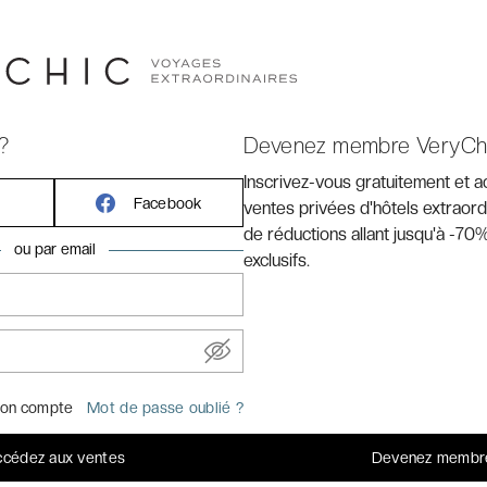
?
Devenez membre VeryCh
Inscrivez-vous gratuitement et 
Facebook
ventes privées d'hôtels extraord
de réductions allant jusqu'à -70%
ou par email
exclusifs.
ize ou 2 lits simples
vue sur le jardin ou sur la ville, télévision à écran plat avec
ite, téléphone, service radio, service de réveil, bureau,
derie, plateau/bouilloire, minibar, coffre-fort, climatisation
on compte
Mot de passe oublié ?
ctobre), chauffage (de novembre à mi-avril), Wi-Fi
ns avec baignoire, toilettes, serviettes, sèche-cheveux,
cédez aux ventes
Devenez membr
lette gratuits