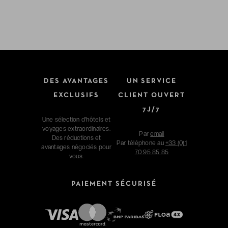
DES AVANTAGES
UN SERVICE
EXCLUSIFS
CLIENT OUVERT
7J/7
Une sélection d'hôtels et
voyages extraordinaires.
Par
email
Des réductions et
Par téléphone au
+33 (0)1
avantages négociés pour
70 95 85 85
vous.
PAIEMENT SÉCURISÉ