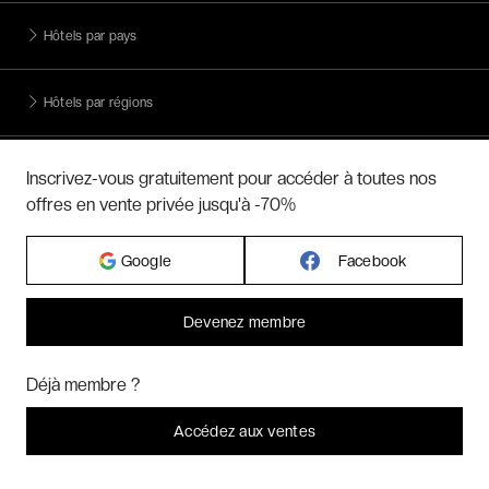
Hôtels par pays
Hôtels par régions
Hôtels par villes
Inscrivez-vous gratuitement pour accéder à toutes nos
offres en vente privée jusqu'à -70%
Hôtels par villes - internationales
Google
Facebook
Week-ends exclusifs
Devenez membre
Bonjour ! Pourrions-nous activer des services supplémentaires pour
Voyages inoubliables
Marketing
? Vous pouvez toujours modifier ou retirer votre
Déjà membre ?
consentement plus tard.
Laissez-moi choisir
Accédez aux ventes
Voyages thématiques
Je refuse
C'est bon.